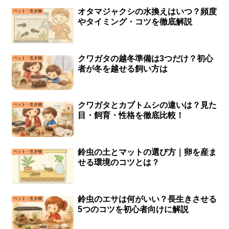
オタマジャクシの水換えはいつ？頻度
ペット・生き物
やタイミング・コツを徹底解説
クワガタの越冬準備は3つだけ？初心
ペット・生き物
者が冬を越せる飼い方は
クワガタとカブトムシの違いは？見た
ペット・生き物
目・飼育・性格を徹底比較！
鈴虫の土とマットの選び方｜卵を産ま
ペット・生き物
せる環境のコツとは？
鈴虫のエサは何がいい？長生きさせる
ペット・生き物
5つのコツを初心者向けに解説