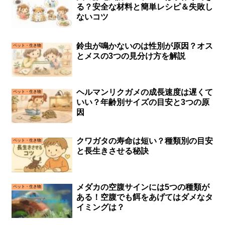
る？安全な材料と簡単レシピ＆失敗し
ないコツ
鈴虫が鳴かないのは性別が原因？オス
ペット・生き物
とメスの3つの見分け方を解説
ヘルマンリクガメの成長速度は遅くて
ペット・生き物
いい？年齢別サイズの目安と3つの原
因
クワガタの寿命は短い？種類別の目安
ペット・生き物
と長生きさせる秘訣
メダカの空腹サインには5つの種類が
ペット・生き物
ある！空腹でも餌をあげてはダメなタ
イミングは？