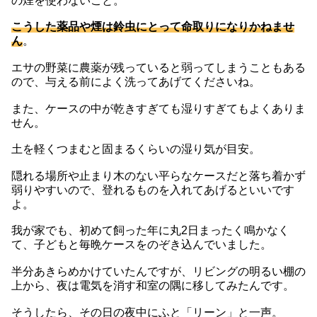
の煙を使わないこと。
こうした薬品や煙は鈴虫にとって命取りになりかねませ
ん
。
エサの野菜に農薬が残っていると弱ってしまうこともある
ので、与える前によく洗ってあげてくださいね。
また、ケースの中が乾きすぎても湿りすぎてもよくありま
せん。
土を軽くつまむと固まるくらいの湿り気が目安。
隠れる場所や止まり木のない平らなケースだと落ち着かず
弱りやすいので、登れるものを入れてあげるといいです
よ。
我が家でも、初めて飼った年に丸2日まったく鳴かなく
て、子どもと毎晩ケースをのぞき込んでいました。
半分あきらめかけていたんですが、リビングの明るい棚の
上から、夜は電気を消す和室の隅に移してみたんです。
そうしたら、その日の夜中にふと「リーン」と一声。