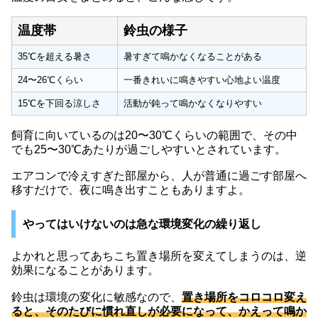
温度帯
鈴虫の様子
35℃を超える暑さ
暑すぎて鳴かなくなることがある
24〜26℃くらい
一番きれいに鳴きやすい心地よい温度
15℃を下回る涼しさ
活動が鈍って鳴かなくなりやすい
飼育に向いているのは20〜30℃くらいの範囲で、その中
でも25〜30℃あたりが過ごしやすいとされています。
エアコンで冷えすぎた部屋から、人が普通に過ごす部屋へ
移すだけで、夜に鳴き出すこともありますよ。
やってはいけないのは急な環境変化の繰り返し
よかれと思ってあちこち置き場所を変えてしまうのは、逆
効果になることがあります。
鈴虫は環境の変化に敏感なので、
置き場所をコロコロ変え
ると、そのたびに慣れ直しが必要になって、かえって鳴か