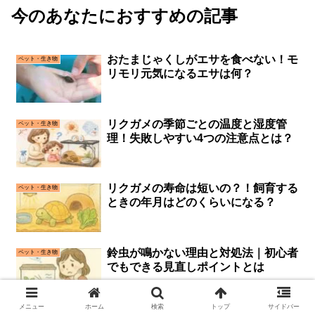
今のあなたにおすすめの記事
おたまじゃくしがエサを食べない！モ
ペット・生き物
リモリ元気になるエサは何？
リクガメの季節ごとの温度と湿度管
ペット・生き物
理！失敗しやすい4つの注意点とは？
リクガメの寿命は短いの？！飼育する
ペット・生き物
ときの年月はどのくらいになる？
鈴虫が鳴かない理由と対処法｜初心者
ペット・生き物
でもできる見直しポイントとは
メニュー
ホーム
検索
トップ
サイドバー