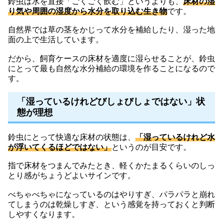
鈴虫は水を直接「ごくごく飲む」というよりも、
床材の湿
り気や周囲の湿度から水分を取り込む生き物
です。
自然界では草の茎をかじって水分を補給したり、湿った地
面の上で生活しています。
だから、飼育ケースの床材を適度に湿らせることが、鈴虫
にとって最も自然な水分補給の環境を作ることになるので
す。
「湿っているけれどびしょびしょではない」状
態が理想
鈴虫にとって快適な床材の状態は、
「湿っているけれど水
が浮いてくるほどではない」
というのが目安です。
指で床材をつまんでみたとき、軽くかたまるくらいのしっ
とり感がちょうどよいサインです。
べちゃべちゃになっているのはやりすぎ、パラパラと崩れ
てしまうのは乾燥しすぎ、という感覚を持っておくと判断
しやすくなります。