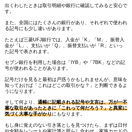
出くわしたときは取引明細や銀行に確認してみると安心で
す。
また、全国にはたくさんの銀行があり、それぞれで使われ
る記号にも少し違いがあります。
たとえば三菱UFJ銀行では、入金が「K」「M」、振替入
金が「L」、支払いが「Q」、振替支払いが「R」といっ
た記号で表されます。
セブン銀行を利用した場合は「IYB」や「7BK」などの記
号が使われることがあります。
記号だけを見ると最初は戸惑うかもしれませんが、意味を
知っておけば「これはどこの取引かな？」と判断できるよ
うになります。
そして何より、
通帳に記載される記号や文言は、万が一不
審な取引があったときに「これって何だろう？」と異変に
気づく大事な手がかり
にもなります。
もし身に覚えのない引き落としを見つけたら、まずは日付
や金額をレシートや家計簿と照らし合わせ、家族カードの