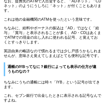
なお、提携先のATMで入出金すると、「ADネット」「CD
ネット」のようにうしろに「ネット」が付くこともありま
す。
これは他の金融機関のATMを使ったという意味です。
ちなみに、給料やボーナスの振込は「AD」ではなく「給
与」「賞与」と表示されることが多く、AD・CDはあくま
でATMでの現金の出し入れに使われる記号、と覚えてお
くとすっきりします。
英語由来の略語なので慣れるまでは少し戸惑うかもしれま
せんが、意味さえ覚えてしまえばとても便利な記号です。
通帳のIYBってなに？銀行によっても表示の仕方が違
うものなの？
ちなみにうちの通帳には時々「IYB」という記号が出てき
ます。
これ、セブン銀行で出金したときに表示される記号なんで
すよね。