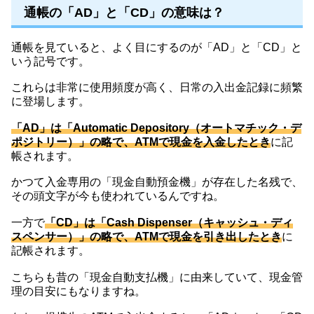
通帳の「AD」と「CD」の意味は？
通帳を見ていると、よく目にするのが「AD」と「CD」と
いう記号です。
これらは非常に使用頻度が高く、日常の入出金記録に頻繁
に登場します。
「AD」は「Automatic Depository（オートマチック・デ
ポジトリー）」の略で、ATMで現金を入金したとき
に記
帳されます。
かつて入金専用の「現金自動預金機」が存在した名残で、
その頭文字が今も使われているんですね。
一方で
「CD」は「Cash Dispenser（キャッシュ・ディ
スペンサー）」の略で、ATMで現金を引き出したとき
に
記帳されます。
こちらも昔の「現金自動支払機」に由来していて、現金管
理の目安にもなりますね。