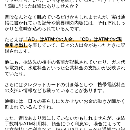
ットや記号、いったい何を意味しているんだろう？」と不
思議に思った経験はありませんか？
普段なんとなく眺めているだけかもしれませんが、実は通
帳に書かれている記号や摘要欄の内容には、それぞれしっ
かりと意味が込められているんです。
たとえば
「AD」はATMでの入金、「CD」はATMでの現
金引き出し
を表していて、日々の入出金があったときに記
録されます。
他にも、振込先の相手の名前が記載されていたり、ガス代
や電気代、水道料金といった公共料金の支払いが反映され
ていたり。
さらにはクレジットカードの引き落としや、携帯電話料金
の支払い情報なども載っていることがあります。
通帳には、日々の暮らしに欠かせないお金の動きが細かく
刻まれているんですね。
また、普段あまり気にしていないかもしれませんが、振込
手数料やATM利用料、預金につく利息や、場合によって
は立替払いの利息など、細かい項目もしっかり通帳には記