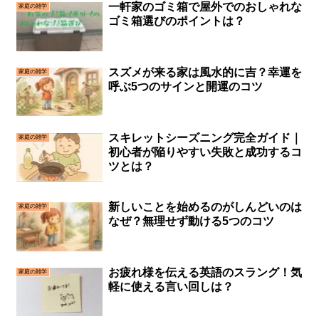
一軒家のゴミ箱で屋外でのおしゃれな
家庭の雑学
ゴミ箱選びのポイントは？
スズメが来る家は風水的に吉？幸運を
家庭の雑学
呼ぶ5つのサインと開運のコツ
スキレットシーズニング完全ガイド｜
家庭の雑学
初心者が陥りやすい失敗と成功するコ
ツとは？
新しいことを始めるのがしんどいのは
家庭の雑学
なぜ？無理せず動ける5つのコツ
お疲れ様を伝える英語のスラング！気
家庭の雑学
軽に使える言い回しは？