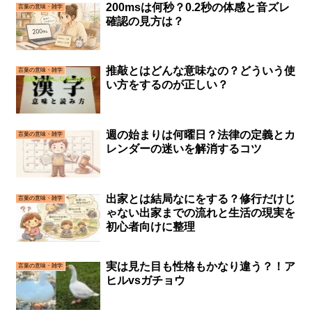
200msは何秒？0.2秒の体感と音ズレ
言葉の意味・雑学
確認の見方は？
推敲とはどんな意味なの？どういう使
言葉の意味・雑学
い方をするのが正しい？
週の始まりは何曜日？法律の定義とカ
言葉の意味・雑学
レンダーの迷いを解消するコツ
出家とは結局なにをする？修行だけじ
言葉の意味・雑学
ゃない出家までの流れと生活の現実を
初心者向けに整理
実は見た目も性格もかなり違う？！ア
言葉の意味・雑学
ヒルvsガチョウ