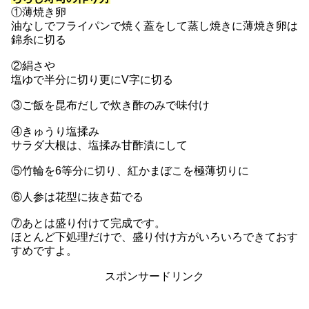
①薄焼き卵
油なしでフライパンで焼く蓋をして蒸し焼きに薄焼き卵は
錦糸に切る
②絹さや
塩ゆで半分に切り更にV字に切る
③ご飯を昆布だしで炊き酢のみで味付け
④きゅうり塩揉み
サラダ大根は、塩揉み甘酢漬にして
⑤竹輪を6等分に切り、紅かまぼこを極薄切りに
⑥人参は花型に抜き茹でる
⑦あとは盛り付けて完成です。
ほとんど下処理だけで、盛り付け方がいろいろできておす
すめですよ。
スポンサードリンク