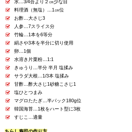
水…3/4合より２㎝少な目
料理酒（無塩）…1㎝位
お酢…大さじ3
人参…7スライス分
竹輪…1本を6等分
絹さや3本を半分に切り使用
卵…1個
水溶き片栗粉…1:1
きゅうり…半分 半月 塩揉み
サラダ大根…1/3本 塩揉み
甘酢…酢大さじ1砂糖こさじ1
塩ひとつまみ
マグロたたぎ…半パック180g位
韓国海苔…1枚をハート型に3枚
すじこ…適量
ちらし寿司の作り方