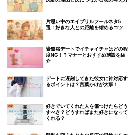
片思い中のエイプリルフールネタ5
恋愛
選！好きな人との距離を縮めるコツ
岩盤浴デートでイチャイチャはどの程
恋愛
度NG！？マナーとおすすめ施設を紹
介
デートに遅刻してきた彼女に神対応す
恋愛
るポイントは？言葉かけが大事！
好きでいてくれた人を傷つけたらどう
恋愛
すべき？どうすればまた好きになって
くれる？