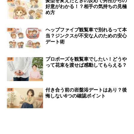
髪型を変えたときの反応で男性からの
恋愛
好意がわかる！？相手の気持ちの見極
め方
ヘップファイブ観覧車で別れるって本
恋愛
当？ジンクスが不安な人のための安心
デート術
プロポーズを観覧車でしたい！どうや
恋愛
って花束を渡せば感動してもらえる？
付き合う前の岩盤浴デートはあり？後
恋愛
悔しない6つの確認ポイント