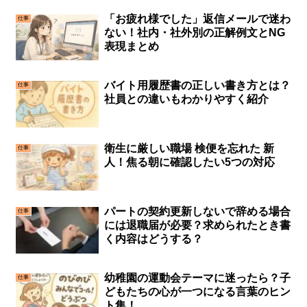
「お疲れ様でした」返信メールで迷わ
仕事
ない！社内・社外別の正解例文とNG
表現まとめ
バイト用履歴書の正しい書き方とは？
仕事
社員との違いもわかりやすく紹介
衛生に厳しい職場 検便を忘れた 新
仕事
人！焦る朝に確認したい5つの対応
パートの契約更新しないで辞める場合
仕事
には退職届が必要？求められたとき書
く内容はどうする？
幼稚園の運動会テーマに迷ったら？子
仕事
どもたちの心が一つになる言葉のヒン
ト集！