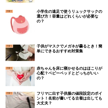
紹介
小学生の遠足で使うリュックサックの
子育て
選び方！容量はどれくらいが必要な
の？
子供がマスクでメガネが曇るとき！簡
子育て
単にできるおすすめ対策集
赤ちゃんを床に寝かせるのはほこりが
子育て
心配？ベビーベッドとどっちがいい
の？
フリマに出す子供服の値段設定のポイ
子育て
ント！名前が書いてる古着は出しても
大丈夫？