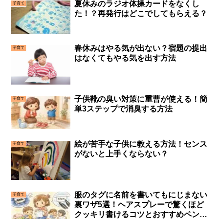
夏休みのラジオ体操カードをなくし
子育て
た！？再発行はどこでしてもらえる？
春休みはやる気が出ない？宿題の提出
子育て
はなくてもやる気を出す方法
子供靴の臭い対策に重曹が使える！簡
子育て
単3ステップで消臭する方法
絵が苦手な子供に教える方法！センス
子育て
がないと上手くならない？
服のタグに名前を書いてもにじまない
子育て
裏ワザ5選！ヘアスプレーで驚くほど
クッキリ書けるコツとおすすめペンを