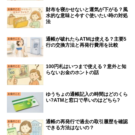
財布を寝かせないと運気が下がる？風
お金のこと
水的な意味と今すぐ使いたい時の対処
法
通帳が破れたらATMは使える？主要5
お金のこと
行の交換方法と再発行費用を比較
100円札はいつまで使える？意外と知
お金のこと
らないお金のホントの話
ゆうちょの通帳記入の時間はどのくら
お金のこと
い?ATMと窓口で早いのはどちら?
通帳の再発行で過去の取引履歴を確認
お金のこと
できる方法はないの？