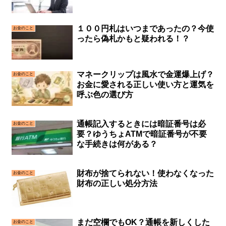
１００円札はいつまであったの？今使
お金のこと
ったら偽札かもと疑われる！？
マネークリップは風水で金運爆上げ？
お金のこと
お金に愛される正しい使い方と運気を
呼ぶ色の選び方
通帳記入するときには暗証番号は必
お金のこと
要？ゆうちょATMで暗証番号が不要
な手続きは何がある？
財布が捨てられない！使わなくなった
お金のこと
財布の正しい処分方法
まだ空欄でもOK？通帳を新しくした
お金のこと