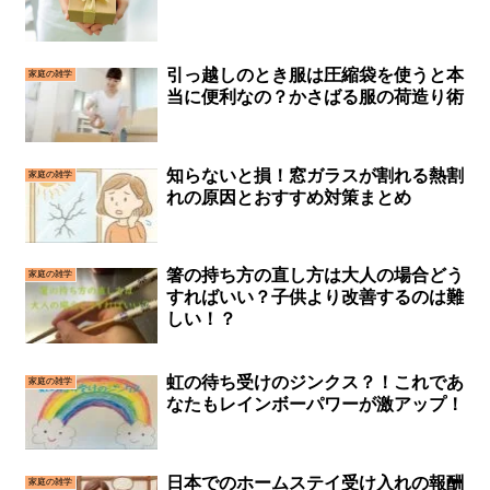
引っ越しのとき服は圧縮袋を使うと本
家庭の雑学
当に便利なの？かさばる服の荷造り術
知らないと損！窓ガラスが割れる熱割
家庭の雑学
れの原因とおすすめ対策まとめ
箸の持ち方の直し方は大人の場合どう
家庭の雑学
すればいい？子供より改善するのは難
しい！？
虹の待ち受けのジンクス？！これであ
家庭の雑学
なたもレインボーパワーが激アップ！
日本でのホームステイ受け入れの報酬
家庭の雑学