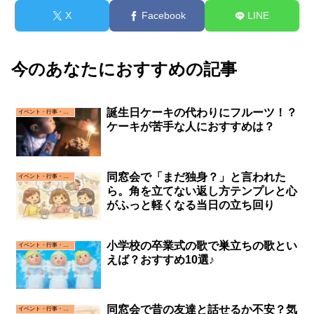
X
Facebook
LINE
今のあなたにおすすめの記事
誕生日ケーキの代わりにフルーツ！？
イベント・行事・お祝い事
ケーキが苦手な人におすすめは？
同窓会で「まだ独身？」と言われた
イベント・行事・お祝い事
ら。角を立てない返し方テンプレと心
がふっと軽くなる当日の立ち回り
小学校の卒業式の歌で巣立ちの歌とい
イベント・行事・お祝い事
えば？おすすめ10選♪
同窓会で昔の友達と話せるか不安？気
イベント・行事・お祝い事