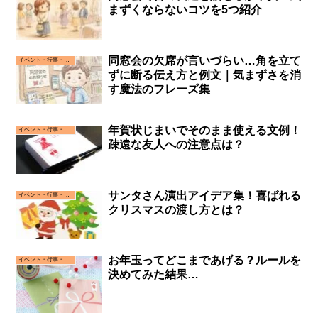
まずくならないコツを5つ紹介
同窓会の欠席が言いづらい…角を立て
イベント・行事・お祝い事
ずに断る伝え方と例文｜気まずさを消
す魔法のフレーズ集
年賀状じまいでそのまま使える文例！
イベント・行事・お祝い事
疎遠な友人への注意点は？
サンタさん演出アイデア集！喜ばれる
イベント・行事・お祝い事
クリスマスの渡し方とは？
お年玉ってどこまであげる？ルールを
イベント・行事・お祝い事
決めてみた結果…