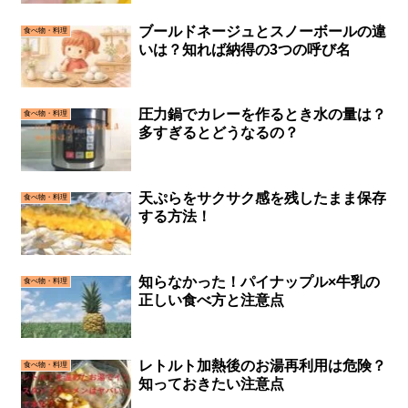
ブールドネージュとスノーボールの違
食べ物・料理
いは？知れば納得の3つの呼び名
圧力鍋でカレーを作るとき水の量は？
食べ物・料理
多すぎるとどうなるの？
天ぷらをサクサク感を残したまま保存
食べ物・料理
する方法！
知らなかった！パイナップル×牛乳の
食べ物・料理
正しい食べ方と注意点
レトルト加熱後のお湯再利用は危険？
食べ物・料理
知っておきたい注意点