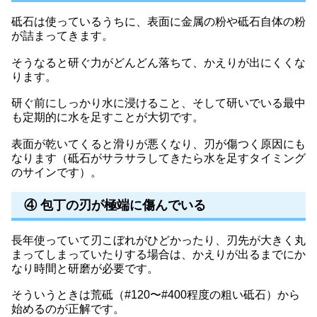
砥石は使っているうちに、表面に金属の粉や砥石自体の粉
が詰まってきます。
そうなると研ぐ力がどんどん落ちて、かえりが出にくくな
ります。
研ぐ前にしっかり水に浸けること、そして研いでいる最中
も定期的に水を足すことが大切です。
表面が乾いてくると滑りが悪くなり、刃が傷つく原因にも
なります（砥石がサラサラしてきたら水を足すタイミング
のサインです）。
④ 包丁の刃が極端に傷んでいる
長年使っていて刃こぼれがひどかったり、刃先が大きく丸
まってしまっていたりする場合は、かえりが出るまでにか
なり時間と研磨が必要です。
そういうときは荒砥（#120〜#400程度の粗い砥石）から
始めるのが正解です。