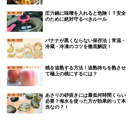
圧力鍋に味噌を入れると危険！？安全
食べ物・料理
のために絶対守るべきルール
バナナが黒くならない保存法｜常温・
食べ物・料理
冷蔵・冷凍のコツを徹底解説！
桃を追熟する方法！追熟待ちを熟させ
食べ物・料理
て極上の桃にするには？
あさりの砂抜きには最低何時間くらい
食べ物・料理
必要？海水を使った方が効果的って本
当なの？！