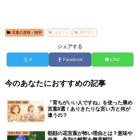
言葉の意味・雑学
はまぐり
潮干狩り
シェアする
X
Facebook
LINE
今のあなたにおすすめの記事
「育ちがいい人ですね」を使った褒め
言葉の意味・雑学
言葉8選！ありきたりな言い方と何が
違うの？
朝顔の花言葉が怖い理由とは？意味や
言葉の意味・雑学
由来、色別の解釈を徹底解説