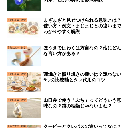
まざまざと見せつけられる意味とは？
言葉の意味・雑学
使い方・例文・まじまじとの違いまで
わかりやすく解説
ほうきではわくは方言なの？他にどん
言葉の意味・雑学
な言い方がある？
蒲焼きと照り焼きの違いは？迷わない
言葉の意味・雑学
5つの比較軸とタレ代用のコツ
山口弁で使う「ぶち」ってどういう意
言葉の意味・雑学
味なの？猫の種類じゃないよね？
クーピーとクレパスの違いってなに？
言葉の意味・雑学