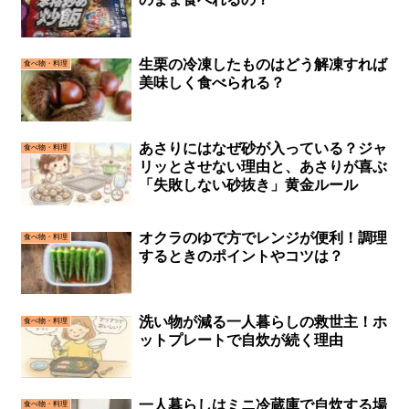
生栗の冷凍したものはどう解凍すれば
食べ物・料理
美味しく食べられる？
あさりにはなぜ砂が入っている？ジャ
食べ物・料理
リッとさせない理由と、あさりが喜ぶ
「失敗しない砂抜き」黄金ルール
オクラのゆで方でレンジが便利！調理
食べ物・料理
するときのポイントやコツは？
洗い物が減る一人暮らしの救世主！ホ
食べ物・料理
ットプレートで自炊が続く理由
一人暮らしはミニ冷蔵庫で自炊する場
食べ物・料理