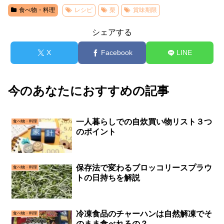
食べ物・料理
レシピ
栗
賞味期限
シェアする
X
Facebook
LINE
今のあなたにおすすめの記事
一人暮らしでの自炊買い物リスト３つ
食べ物・料理
のポイント
保存法で変わるブロッコリースプラウ
食べ物・料理
トの日持ちを解説
冷凍食品のチャーハンは自然解凍でそ
食べ物・料理
のまま食べれるの？