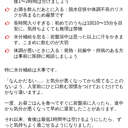
後1〜2時間は空けましょう
お酒を飲んだあとに入る：脱水症状や体調不良のリス
クが高まるため厳禁です
長時間入りすぎる：初めてのうちは1回10〜15分を目
安に。気持ちよくても無理は禁物
水分補給を怠る：岩盤浴中は思った以上に汗をかきま
す。こまめに飲むのが大切
体調が悪いときに入る：発熱・妊娠中・持病のある方
は事前に医師に相談しましょう
特に水分補給は大事です。
「なんかだるい…」と気分が悪くなってから慌てることの
ないよう、入室前にひと口飲む習慣をつけておくだけでも
かなり違いますよ。
一度、お昼ごはんを食べてすぐに岩盤浴に入ったら、途中
から気分が悪くなって早めに退室したことがあります。
それ以来、食後は最低1時間半は空けるようにしたら、ず
っと気持ちよく過ごせるようになりました。