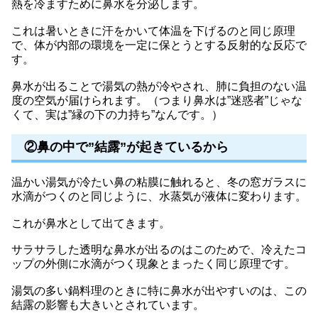
熱を冷ますために鼻水を分泌します。
これは暑いときに汗をかいて体温を下げるのと同じ原理
で、体が内部の環境を一定に保とうとする反射的な反応で
す。
鼻水が出ることで湯気の熱が冷やされ、肺に負担のない温
度の空気が届けられます。（つまり鼻水は”迷惑者”じゃな
くて、実は”縁の下の力持ち”なんです。）
②鼻の中で”結露”が起きているから
温かい湯気が冷たい鼻の粘膜に触れると、冬の窓ガラスに
水滴がつくのと同じように、水蒸気が液体に変わります。
これが鼻水として出てきます。
サラサラした透明な鼻水が出るのはこのためで、冷えたコ
ップの外側に水滴がつく現象とまったく同じ原理です。
湯気の多い鍋料理のときに特に鼻水が出やすいのは、この
結露の影響も大きいとされています。