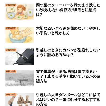
四つ葉のクローバーを緑のまま残した
家庭の雑学
い!失敗しない保存方法5選と注意点
は?
大切なぬいぐるみを傷めない！やさし
家庭の雑学
い手洗いと乾かし方
引越しのときにカバンが型崩れしない
家庭の雑学
ように詰める方法は？
雪で電車が止まる理由は雪で滑るか
家庭の雑学
ら？！止まる基準と動いているかの確
認方法
引越しの大量ダンボールはどこに捨て
家庭の雑学
ればいいの？一気に処分するおすすめ
の方法