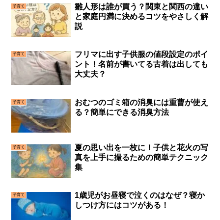
雛人形は誰が買う？関東と関西の違い
子育て
と家庭円満に決めるコツをやさしく解
説
フリマに出す子供服の値段設定のポイ
子育て
ント！名前が書いてる古着は出しても
大丈夫？
おむつのゴミ箱の消臭には重曹が使え
子育て
る？簡単にできる消臭方法
夏の思い出を一枚に！子供と花火の写
子育て
真を上手に撮るための簡単テクニック
集
1歳児がお昼寝で泣くのはなぜ？寝か
子育て
しつけ方にはコツがある！