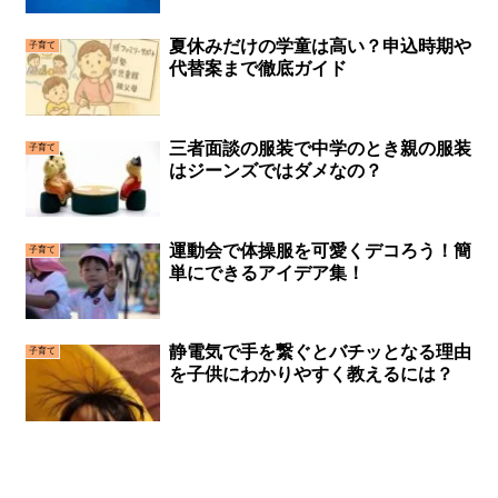
夏休みだけの学童は高い？申込時期や
子育て
代替案まで徹底ガイド
三者面談の服装で中学のとき親の服装
子育て
はジーンズではダメなの？
運動会で体操服を可愛くデコろう！簡
子育て
単にできるアイデア集！
静電気で手を繋ぐとバチッとなる理由
子育て
を子供にわかりやすく教えるには？