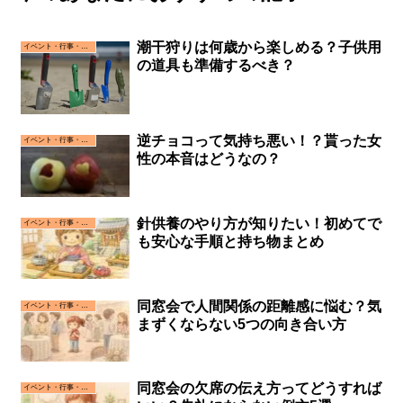
潮干狩りは何歳から楽しめる？子供用
イベント・行事・お祝い事
の道具も準備するべき？
逆チョコって気持ち悪い！？貰った女
イベント・行事・お祝い事
性の本音はどうなの？
針供養のやり方が知りたい！初めてで
イベント・行事・お祝い事
も安心な手順と持ち物まとめ
同窓会で人間関係の距離感に悩む？気
イベント・行事・お祝い事
まずくならない5つの向き合い方
同窓会の欠席の伝え方ってどうすれば
イベント・行事・お祝い事