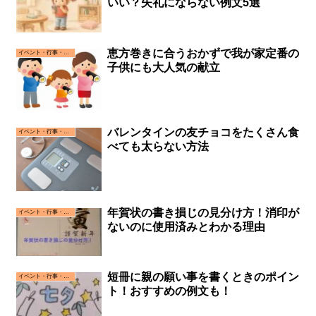
いい？失礼にならない例文5選
恵方巻きに合うおかずで我が家定番の
イベント・行事・お祝い事
子供にも大人気の献立
バレンタインの友チョコをたくさん食
イベント・行事・お祝い事
べても太らない方法
年賀状の書き損じの見分け方！消印が
イベント・行事・お祝い事
ないのに使用済みとわかる理由
短冊に親の願い事を書くときのポイン
イベント・行事・お祝い事
ト！おすすめの例文も！