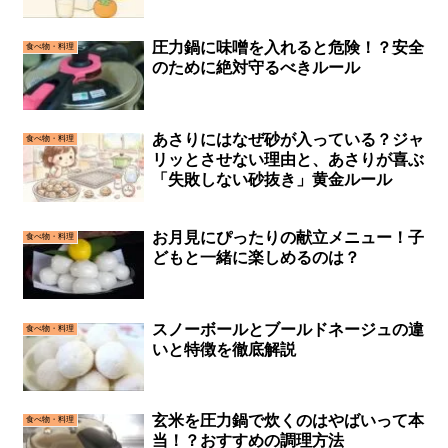
圧力鍋に味噌を入れると危険！？安全
食べ物・料理
のために絶対守るべきルール
あさりにはなぜ砂が入っている？ジャ
食べ物・料理
リッとさせない理由と、あさりが喜ぶ
「失敗しない砂抜き」黄金ルール
お月見にぴったりの献立メニュー！子
食べ物・料理
どもと一緒に楽しめるのは？
スノーボールとブールドネージュの違
食べ物・料理
いと特徴を徹底解説
玄米を圧力鍋で炊くのはやばいって本
食べ物・料理
当！？おすすめの調理方法