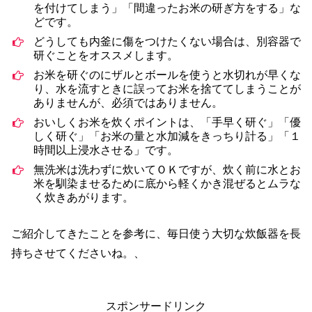
を付けてしまう」「間違ったお米の研ぎ方をする」な
どです。
どうしても内釜に傷をつけたくない場合は、別容器で
研ぐことをオススメします。
お米を研ぐのにザルとボールを使うと水切れが早くな
り、水を流すときに誤ってお米を捨ててしまうことが
ありませんが、必須ではありません。
おいしくお米を炊くポイントは、「手早く研ぐ」「優
しく研ぐ」「お米の量と水加減をきっちり計る」「１
時間以上浸水させる」です。
無洗米は洗わずに炊いてＯＫですが、炊く前に水とお
米を馴染ませるために底から軽くかき混ぜるとムラな
く炊きあがります。
ご紹介してきたことを参考に、毎日使う大切な炊飯器を長
持ちさせてくださいね。、
スポンサードリンク