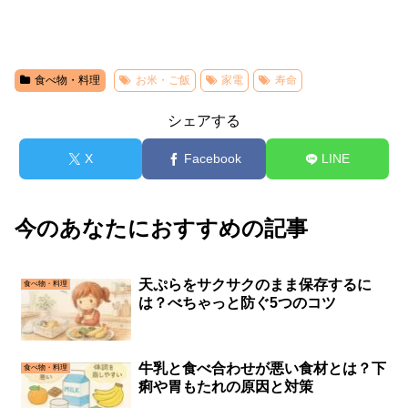
食べ物・料理
お米・ご飯
家電
寿命
シェアする
X
Facebook
LINE
今のあなたにおすすめの記事
天ぷらをサクサクのまま保存するに
食べ物・料理
は？べちゃっと防ぐ5つのコツ
牛乳と食べ合わせが悪い食材とは？下
食べ物・料理
痢や胃もたれの原因と対策