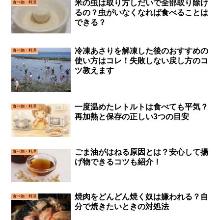
米の虫は取り方しだいで全部取り除け
食べ物・料理
るの？虫がいなくなれば食べることは
できる？
冷凍あさりを解凍した後のおすすめの
食べ物・料理
使い方はコレ！失敗しない戻し方のコ
ツ教えます
一度温めたレトルトは食べても平気？
食べ物・料理
再加熱と保存の正しい3つの目安
ごま油がはねる原因とは？安心して揚
食べ物・料理
げ物できるコツも紹介！
焼肉をどんどん焼く奴は嫌われる？自
食べ物・料理
分で焼きたいときの対処法