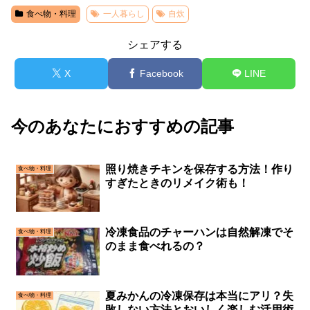
食べ物・料理
一人暮らし
自炊
シェアする
X
Facebook
LINE
今のあなたにおすすめの記事
照り焼きチキンを保存する方法！作り
食べ物・料理
すぎたときのリメイク術も！
冷凍食品のチャーハンは自然解凍でそ
食べ物・料理
のまま食べれるの？
夏みかんの冷凍保存は本当にアリ？失
食べ物・料理
敗しない方法とおいしく楽しむ活用術