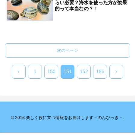
らい必要？海水を使った方が効果
的って本当なの？！
次のページ
前
次
1
150
151
152
186
へ
へ
© 2016 楽しく役に立つ情報をお届けします－のんびっき－.