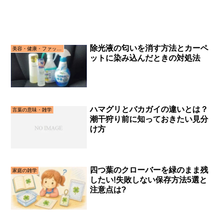
除光液の匂いを消す方法とカーペ
美容・健康・ファッション
ットに染み込んだときの対処法
ハマグリとバカガイの違いとは？
言葉の意味・雑学
潮干狩り前に知っておきたい見分
け方
四つ葉のクローバーを緑のまま残
家庭の雑学
したい!失敗しない保存方法5選と
注意点は?