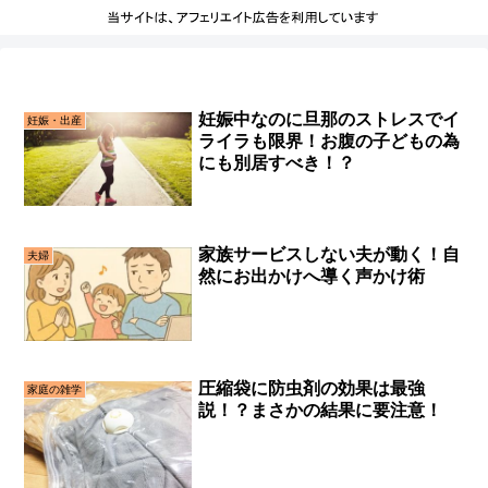
妊娠中なのに旦那のストレスでイ
妊娠・出産
ライラも限界！お腹の子どもの為
にも別居すべき！？
家族サービスしない夫が動く！自
夫婦
然にお出かけへ導く声かけ術
圧縮袋に防虫剤の効果は最強
家庭の雑学
説！？まさかの結果に要注意！