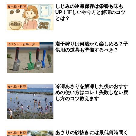
しじみの冷凍保存は栄養も味も
食べ物・料理
UP！正しいやり方と解凍のコツ
とは？
潮干狩りは何歳から楽しめる？子
イベント・行事・お祝い事
供用の道具も準備するべき？
冷凍あさりを解凍した後のおすす
食べ物・料理
めの使い方はコレ！失敗しない戻
し方のコツ教えます
あさりの砂抜きには最低何時間く
食べ物・料理